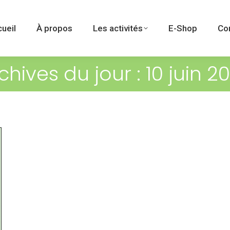
ueil
À propos
Les activités
E-Shop
Co
chives du jour :
10 juin 2